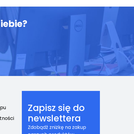
iebie?
Zapisz się do
epu
newslettera
tności
Zdobądź zniżkę na zakup