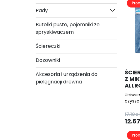
Pro
Pady
Butelki puste, pojemniki ze
spryskiwaczem
Ściereczki
Dozowniki
ŚCIE
Akcesoria i urządzenia do
Z MI
pielęgnacji drewna
ALLR
Uniwer
czyszc
17.10
zł
12.6
Pierw
Aktua
Pro
cena
cena