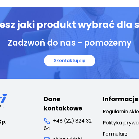
iesz jaki produkt wybrać dla s
Zadzwoń do nas - pomożemy
Skontaktuj się
Dane
Informacje
kontaktowe
Regulamin skl
+48 (22) 824 32
Sp.
Polityka prywa
64
Formularz