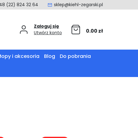
48 (22) 824 32 64
sklep@kiehl-zegarski.pl
Zaloguj się
0.00
zł
Utwórz konto
opy i akcesoria
Blog
Do pobrania