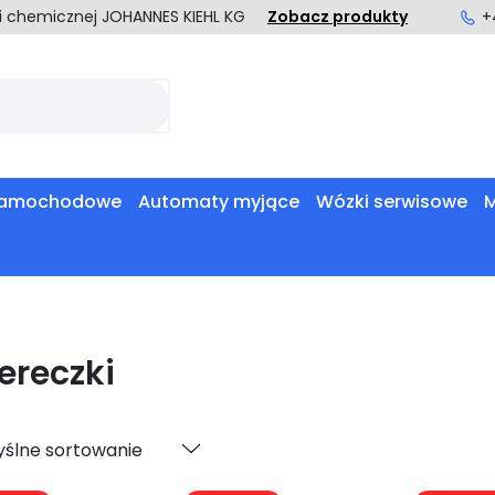
ki chemicznej JOHANNES KIEHL KG
Zobacz produkty
+
 samochodowe
Automaty myjące
Wózki serwisowe
M
ereczki