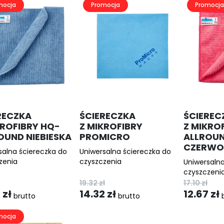
mocja
Promocja
Promocja
RECZKA
ŚCIERECZKA
ŚCIEREC
KROFIBRY HQ-
Z MIKROFIBRY
Z MIKRO
OUND NIEBIESKA
PROMICRO
ALLROU
CZERWO
salna ściereczka do
Uniwersalna ściereczka do
zenia
czyszczenia
Uniwersalna
czyszczeni
19.32
zł
17.10
zł
7
zł
14.32
zł
12.67
zł
brutto
brutto
b
otna
lna
Pierwotna
Aktualna
Pierwotna
Aktualna
mocja
cena
cena
cena
cena