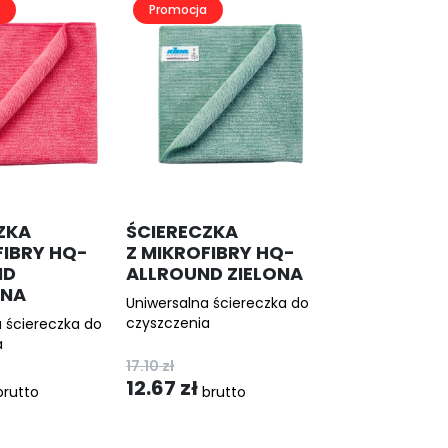
Promocja
ZKA
ŚCIERECZKA
FIBRY HQ-
Z MIKROFIBRY HQ-
ND
ALLROUND ZIELONA
NA
Uniwersalna ściereczka do
czyszczenia
 ściereczka do
a
17.10
zł
12.67
zł
rutto
brutto
Pierwotna
Aktualna
cena
cena