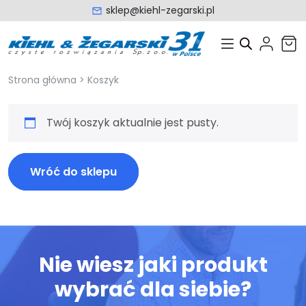
sklep@kiehl-zegarski.pl
Strona główna
>
Koszyk
Twój koszyk aktualnie jest pusty.
Wróć do sklepu
Nie wiesz jaki produkt
wybrać dla siebie?