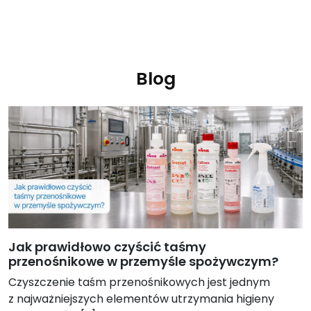
Pierwotna
Aktualna
Ten
cena
cena
produkt
wynosiła:
wynosi:
ma
15.94 zł.
12.30 zł.
wiele
Blog
wariantów.
Opcje
można
wybrać
na
stronie
produktu
Jak prawidłowo czyścić taśmy
przenośnikowe w przemyśle spożywczym?
Czyszczenie taśm przenośnikowych jest jednym
z najważniejszych elementów utrzymania higieny