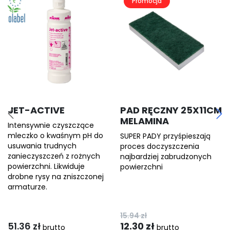
Promocja
JET-ACTIVE
PAD RĘCZNY 25X11CM
MELAMINA
Intensywnie czyszczące
mleczko o kwaśnym pH do
SUPER PADY przyśpieszają
usuwania trudnych
proces doczyszczenia
zanieczyszczeń z rożnych
najbardziej zabrudzonych
powierzchni. Likwiduje
powierzchni
drobne rysy na zniszczonej
armaturze.
15.94
zł
51.36
zł
12.30
zł
brutto
brutto