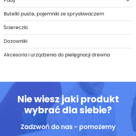
Pady
Butelki puste, pojemniki ze spryskiwaczem
Ściereczki
Dozowniki
Akcesoria i urządzenia do pielęgnacji drewna
Nie wiesz jaki produkt
wybrać dla siebie?
Zadzwoń do nas - pomożemy