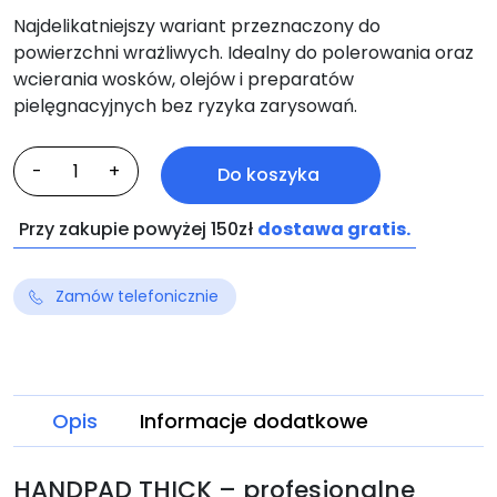
Najdelikatniejszy wariant przeznaczony do
powierzchni wrażliwych. Idealny do polerowania oraz
wcierania wosków, olejów i preparatów
pielęgnacyjnych bez ryzyka zarysowań.
ilość
-
+
Do koszyka
HANDPAD
THICK
Przy zakupie powyżej 150zł
dostawa gratis.
Zamów telefonicznie
Opis
Informacje dodatkowe
HANDPAD THICK – profesjonalne