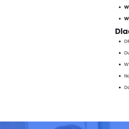
W
W
Dla
Dł
Du
Wy
N
D