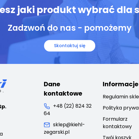
iesz jaki produkt wybrać dla s
Zadzwoń do nas - pomożemy
Skontaktuj się
Dane
Informacje
kontaktowe
Regulamin skl
+48 (22) 824 32
Sp.
Polityka prywa
64
Formularz
sklep@kiehl-
kontaktowy
zegarski.pl
ca
Twój koszyk