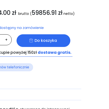
4.00
zł
59856.91
zł
brutto
(
netto)
 dostępny na zamówienie
ć
+
Do koszyka
A
kupie powyżej 150zł
dostawa gratis.
ów telefonicznie