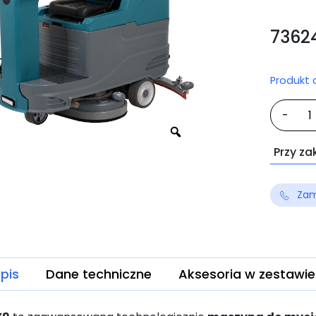
7362
Produkt
iloś
-
IXS
X9
Przy za
Zam
pis
Dane techniczne
Aksesoria w zestawie