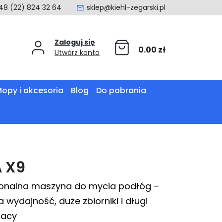
48 (22) 824 32 64
sklep@kiehl-zegarski.pl
Zaloguj się
0.00
zł
Utwórz konto
opy i akcesoria
Blog
Do pobrania
A X9
jonalna maszyna do mycia podłóg –
wydajność, duże zbiorniki i długi
racy