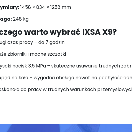
ymiary:
1458 × 834 × 1258 mm
aga:
248 kg
czego warto wybrać IXSA X9?
ugi czas pracy – do 7 godzin
że zbiorniki i mocne szczotki
soki nacisk 3.5 MPa – skuteczne usuwanie trudnych zab
apęd na koła – wygodna obsługa nawet na pochyłościac
oskonała do pracy w trudnych warunkach przemysłowyc