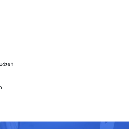
rudzeń
h
h