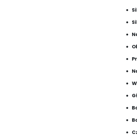
Si
Si
N
O
P
N
W
G
Ba
Ba
C