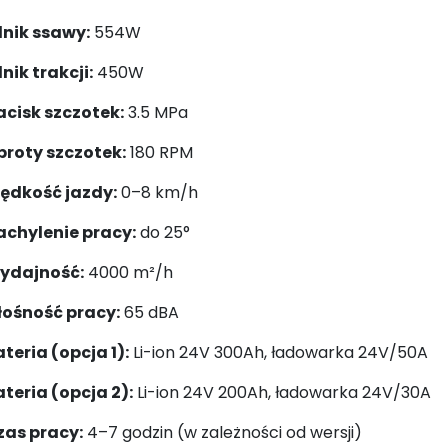
lnik ssawy:
554W
lnik trakcji:
450W
acisk szczotek:
3.5 MPa
broty szczotek:
180 RPM
rędkość jazdy:
0–8 km/h
achylenie pracy:
do 25°
ydajność:
4000 m²/h
łośność pracy:
65 dBA
teria (opcja 1):
Li-ion 24V 300Ah, ładowarka 24V/50A
teria (opcja 2):
Li-ion 24V 200Ah, ładowarka 24V/30A
zas pracy:
4–7 godzin (w zależności od wersji)