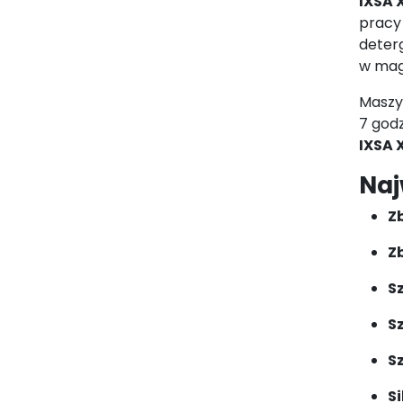
IXSA 
pracy
deterg
w mag
Maszyn
7 god
IXSA 
Naj
Z
Z
S
S
Sz
Si