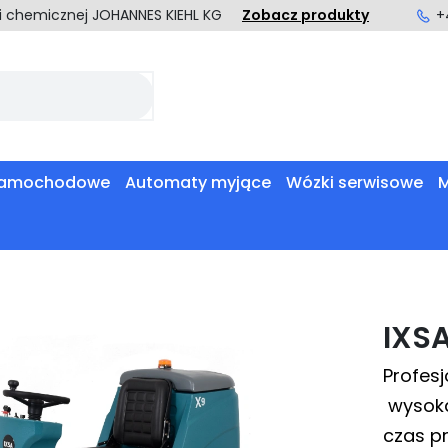
ki chemicznej JOHANNES KIEHL KG
Zobacz produkty
+
 samochodowe
Automaty myjące
Wózki serwisowe
M
IXS
Profes
wysoka 
czas p