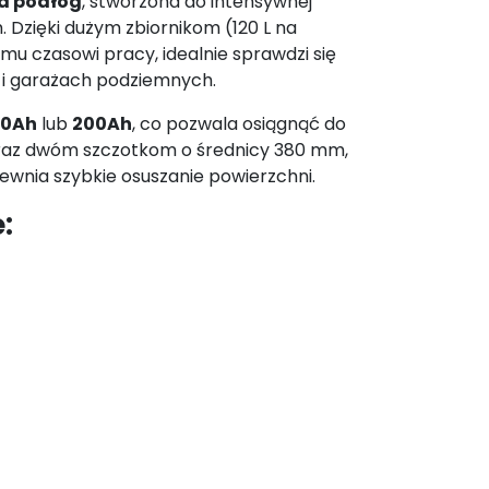
a podłóg
, stworzona do intensywnej
Dzięki dużym zbiornikom (120 L na
mu czasowi pracy, idealnie sprawdzi się
 i garażach podziemnych.
00Ah
lub
200Ah
, co pozwala osiągnąć do
 oraz dwóm szczotkom o średnicy 380 mm,
wnia szybkie osuszanie powierzchni.
: