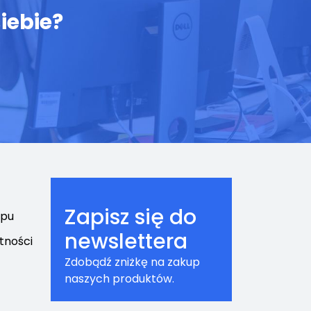
iebie?
Zapisz się do
epu
newslettera
tności
Zdobądź zniżkę na zakup
naszych produktów.