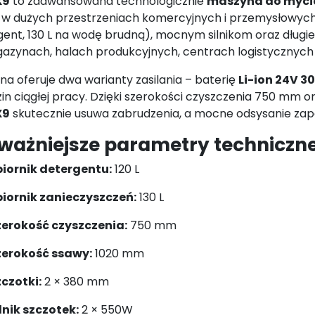
X9
to zaawansowana technologicznie
maszyna do myci
 w dużych przestrzeniach komercyjnych i przemysłowych. 
ent, 130 L na wodę brudną), mocnym silnikom oraz długie
azynach, halach produkcyjnych, centrach logistycznych
a oferuje dwa warianty zasilania – baterię
Li-ion 24V 3
zin ciągłej pracy. Dzięki szerokości czyszczenia 750 mm
X9
skutecznie usuwa zabrudzenia, a mocne odsysanie zape
ważniejsze parametry techniczne
biornik detergentu:
120 L
biornik zanieczyszczeń:
130 L
zerokość czyszczenia:
750 mm
zerokość ssawy:
1020 mm
czotki:
2 × 380 mm
lnik szczotek:
2 × 550W