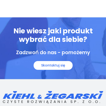
Nie wiesz jaki produkt
wybrać dla siebie?
Zadzwoń do nas - pomożemy
Skontaktuj się