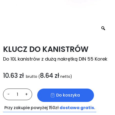
KLUCZ DO KANISTRÓW
Do 10L kanistrów z dużą nakrętką DIN 55 Korek
10.63
zł
8.64
zł
brutto
(
netto)
ilość
-
+
Do koszyka
Klucz
do
Przy zakupie powyżej 150zł
dostawa gratis.
kanistrów