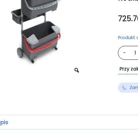
725.
Produkt
iloś
-
VD
DU
Przy za
PRE
Zam
pis