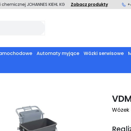
ki chemicznej JOHANNES KIEHL KG
Zobacz produkty
+
 samochodowe
Automaty myjące
Wózki serwisowe
M
VDM
Wózek 
Reali