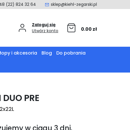
48 (22) 824 32 64
sklep@kiehl-zegarski.pl
Zaloguj się
0.00
zł
Utwórz konto
opy i akcesoria
Blog
Do pobrania
 DUO PRE
2x22L
zujemy w ciągu 3 dni.