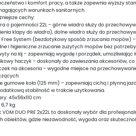
czeństwo i komfort pracy, a także zapewnia wyższy stan
agających warunkach sanitarnych.
niejsze cechy:
dra o pojemności 22L – górne wiadro służy do przechow
ienia klapy do wiadra), dolne wiadro służy do przechow
 Free System (bezdotykowy sposób zrzucania mopów) – i
ne i higieniczne zrzucanie zużytych mopów bez potrzeby
wyty na kij – zapewniają wygodę i porządek, umożliwiają
tikowy haczyk – doskonały do zawieszania akcesoriów, co
czek na akcesoria – wygodne miejsce na przechowywanie
czących.
ie gumowe koła (125 mm) – zapewniają cichą i płynną jaz
dodatkową stabilność w trakcie użytkowania.
ry: 45x56x110 cm
 6,7 kg
VDM DUO PRE 2x22L to doskonały wybór dla profesjonalnyc
ych obiektów, gdzie niezawodność, wygoda oraz skuteczno