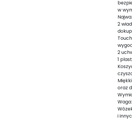
bezpie
w wym
Najważ
2 wia
dokup
Touch
wygod
2 uch
1 plas
Koszy
czysz
Miękk
oraz 
Wymia
Waga:
Wózek 
i inn