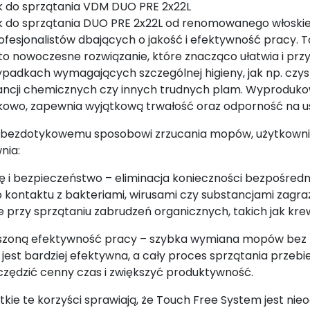
 do sprzątania VDM DUO PRE 2x22L
 do sprzątania DUO PRE 2x22L od renomowanego włoski
rofesjonalistów dbających o jakość i efektywność pracy
to nowoczesne rozwiązanie, które znacząco ułatwia i prz
ypadkach wymagających szczególnej higieny, jak np. czy
ancji chemicznych czy innych trudnych plam. Wyprodu
kowo, zapewnia wyjątkową trwałość oraz odporność na 
i bezdotykowemu sposobowi zrzucania mopów, użytkowni
nia:
nę i bezpieczeństwo – eliminacja konieczności bezpośre
 kontaktu z bakteriami, wirusami czy substancjami zagraż
e przy sprzątaniu zabrudzeń organicznych, takich jak kre
szoną efektywność pracy – szybka wymiana mopów bez ko
jest bardziej efektywna, a cały proces sprzątania przeb
czędzić cenny czas i zwiększyć produktywność.
kie te korzyści sprawiają, że Touch Free System jest ni