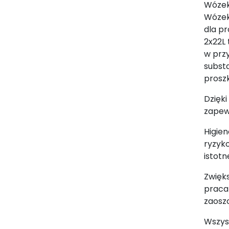
Wózek
Wózek
dla p
2x22L 
w prz
subst
prosz
Dzięk
zapew
Higie
ryzyko
istotn
Zwięk
praca 
zaosz
Wszyst