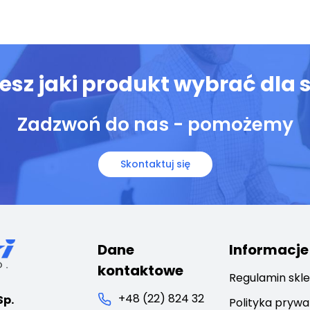
iesz jaki produkt wybrać dla s
Zadzwoń do nas - pomożemy
Skontaktuj się
Dane
Informacje
kontaktowe
Regulamin skl
+48 (22) 824 32
Sp.
Polityka prywa