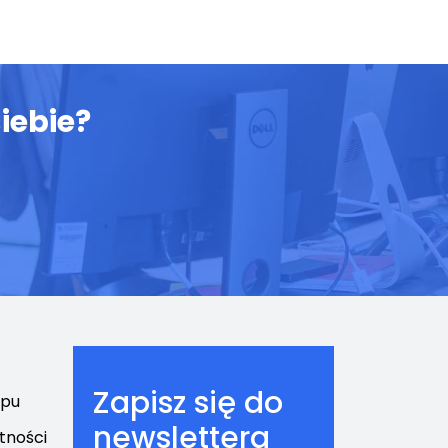
iebie?
Zapisz się do
epu
newslettera
tności