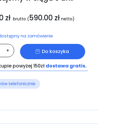
70
zł
590.00
zł
brutto
(
netto)
 dostępny na zamówienie
ć
+
Do koszyka
M
O
kupie powyżej 150zł
dostawa gratis.
ów telefonicznie