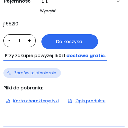
Pojemność
Wyczyść
j155210
ilość
-
+
Do koszyka
Veroclean-
plus
Przy zakupie powyżej 150zł
dostawa gratis.
Zamów telefonicznie
Pliki do pobrania:
Karta charakterystyki
Opis produktu