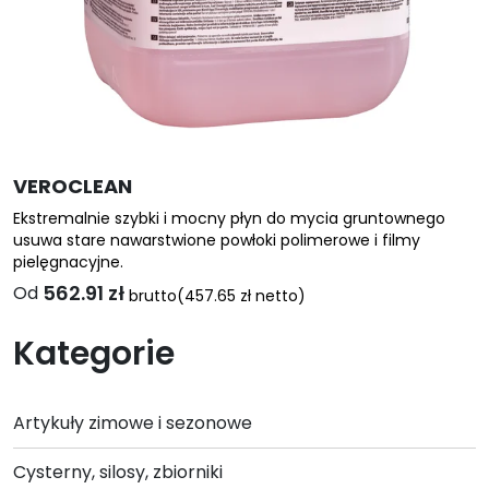
VEROCLEAN
Ekstremalnie szybki i mocny płyn do mycia gruntownego
usuwa stare nawarstwione powłoki polimerowe i filmy
pielęgnacyjne.
562.91
zł
Od
brutto
(
457.65
zł
netto)
Ten
Kategorie
produkt
ma
wiele
Artykuły zimowe i sezonowe
wariantów.
Opcje
Cysterny, silosy, zbiorniki
można