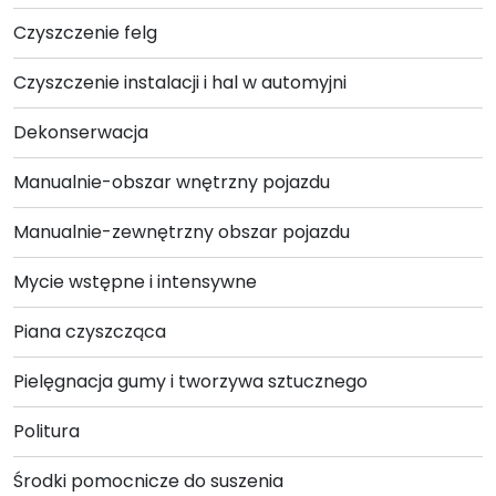
wybrać
Czyszczenie felg
na
stronie
Czyszczenie instalacji i hal w automyjni
produktu
Dekonserwacja
Manualnie-obszar wnętrzny pojazdu
Manualnie-zewnętrzny obszar pojazdu
Mycie wstępne i intensywne
Piana czyszcząca
Pielęgnacja gumy i tworzywa sztucznego
Politura
Środki pomocnicze do suszenia