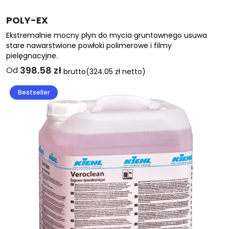
POLY-EX
Ekstremalnie mocny płyn do mycia gruntownego usuwa
stare nawarstwione powłoki polimerowe i filmy
pielęgnacyjne.
398.58
zł
Od
brutto
(
324.05
zł
netto)
Ten
Bestseller
produkt
ma
wiele
wariantów.
Opcje
można
wybrać
na
stronie
produktu