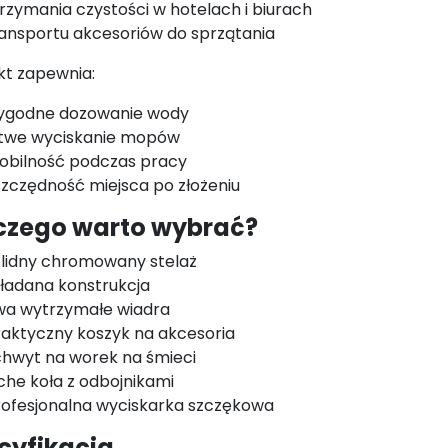
rzymania czystości w hotelach i biurach
ansportu akcesoriów do sprzątania
kt zapewnia:
ygodne dozowanie wody
atwe wyciskanie mopów
obilność podczas pracy
zczędność miejsca po złożeniu
czego warto wybrać?
olidny chromowany stelaż
ładana konstrukcja
wa wytrzymałe wiadra
aktyczny koszyk na akcesoria
chwyt na worek na śmieci
che koła z odbojnikami
rofesjonalna wyciskarka szczękowa
cyfikacja