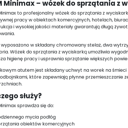
 Minimax – wózek do sprzątania z 
inimax to profesjonalny wózek do sprzątania z wyciskar
tywnej pracy w obiektach komercyjnych, hotelach, biurac
ukcja i wysokiej jakości materiały gwarantują długą żyw
owania.
 wyposażono w składany chromowany stelaż, dwa wytrzy
ria. Wózek do sprzątania z wyciskarką umożliwia wygodne
za higienę pracy i usprawnia sprzątanie większych powie
kowym atutem jest składany uchwyt na worek na śmieci z 
z odbojnikami, które zapewniają płynne przemieszczani
rzchniach.
czego służy?
inimax sprawdza się do:
odziennego mycia podłóg
przątania obiektów komercyjnych