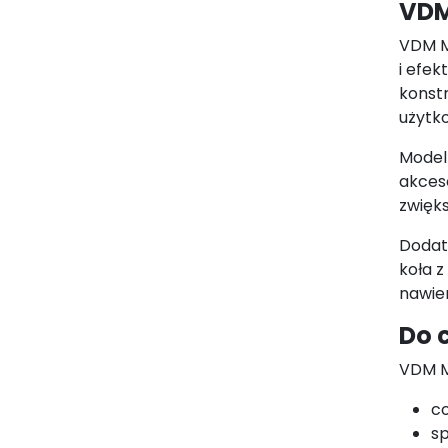
VDM
VDM M
i efek
konstr
użytk
Model
akceso
zwięks
Dodat
koła 
nawie
Do 
VDM M
c
s