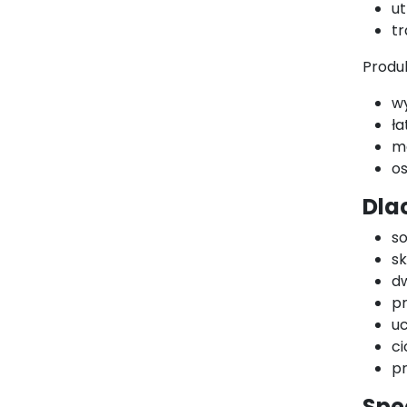
ut
tr
Produ
w
ł
m
os
Dla
s
sk
d
pr
u
ci
p
Spe