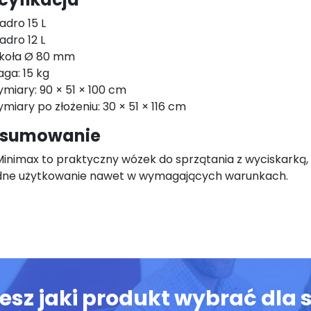
adro 15 L
adro 12 L
 koła Ø 80 mm
ga: 15 kg
miary: 90 × 51 × 100 cm
miary po złożeniu: 30 × 51 × 116 cm
sumowanie
inimax to praktyczny wózek do sprzątania z wyciskarką, 
ne użytkowanie nawet w wymagających warunkach.
iesz jaki produkt wybrać dla s