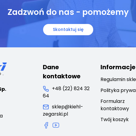
Zadzwoń do nas - pomożemy
Skontaktuj się
Dane
Informacje
kontaktowe
Regulamin skl
+48 (22) 824 32
Sp.
Polityka prywa
64
Formularz
sklep@kiehl-
kontaktowy
zegarski.pl
ca
Twój koszyk