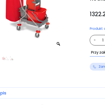
1322.
Produkt
iloś
-
VD
Min
Przy za
Zam
pis