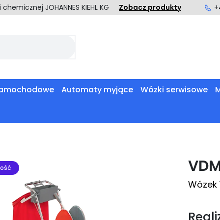
ki chemicznej JOHANNES KIEHL KG
Zobacz produkty
+
 samochodowe
Automaty myjące
Wózki serwisowe
M
VDM
ość
Wózek 
Reali