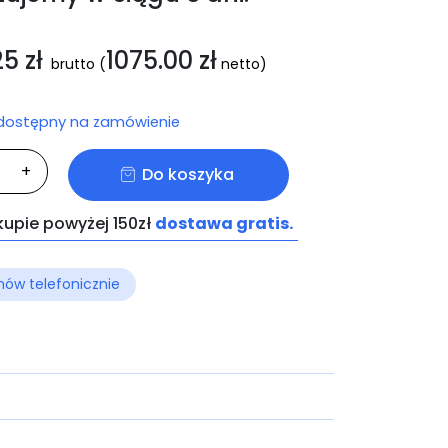
25
zł
1075.00
zł
brutto
(
netto)
 dostępny na zamówienie
ć
+
Do koszyka
M
imax
kupie powyżej 150zł
dostawa gratis.
ów telefonicznie