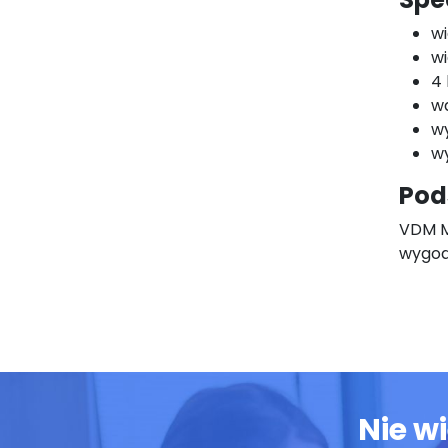
wi
wi
4
wa
wy
wy
Pod
VDM M
wygod
Nie w