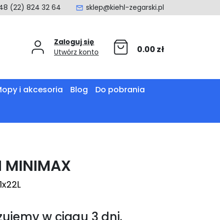
48 (22) 824 32 64
sklep@kiehl-zegarski.pl
Zaloguj się
0.00
zł
Utwórz konto
opy i akcesoria
Blog
Do pobrania
 MINIMAX
1x22L
zujemy w ciągu 3 dni.