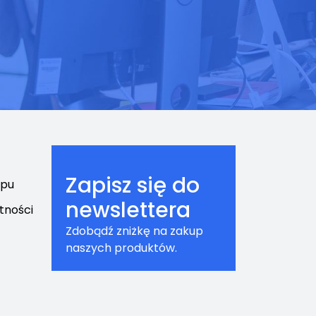
Zapisz się do
epu
newslettera
tności
Zdobądź zniżkę na zakup
naszych produktów.