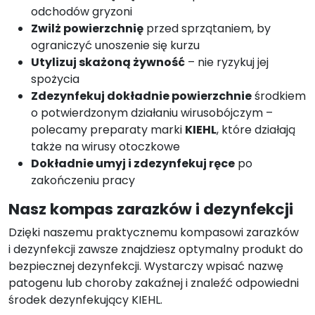
odchodów gryzoni
Zwilż powierzchnię
przed sprzątaniem, by
ograniczyć unoszenie się kurzu
Utylizuj skażoną żywność
– nie ryzykuj jej
spożycia
Zdezynfekuj dokładnie powierzchnie
środkiem
o potwierdzonym działaniu wirusobójczym –
polecamy preparaty marki
KIEHL
, które działają
także na wirusy otoczkowe
Dokładnie umyj i zdezynfekuj ręce
po
zakończeniu pracy
Nasz kompas zarazków i dezynfekcji
Dzięki naszemu praktycznemu kompasowi zarazków
i dezynfekcji zawsze znajdziesz optymalny produkt do
bezpiecznej dezynfekcji. Wystarczy wpisać nazwę
patogenu lub choroby zakaźnej i znaleźć odpowiedni
środek dezynfekujący KIEHL.