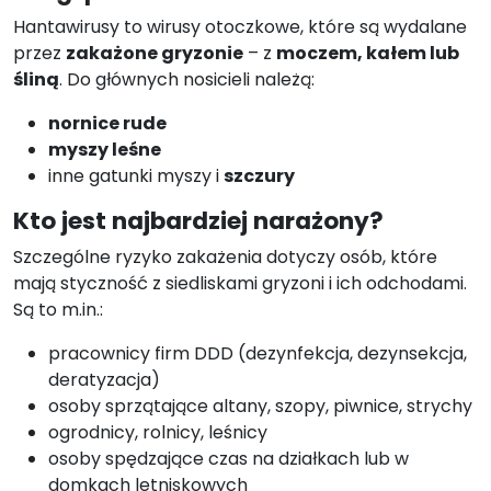
Hantawirusy to wirusy otoczkowe, które są wydalane
przez
zakażone gryzonie
– z
moczem, kałem lub
śliną
. Do głównych nosicieli należą:
nornice rude
myszy leśne
inne gatunki myszy i
szczury
Kto jest najbardziej narażony?
Szczególne ryzyko zakażenia dotyczy osób, które
mają styczność z siedliskami gryzoni i ich odchodami.
Są to m.in.:
pracownicy firm DDD (dezynfekcja, dezynsekcja,
deratyzacja)
osoby sprzątające altany, szopy, piwnice, strychy
ogrodnicy, rolnicy, leśnicy
osoby spędzające czas na działkach lub w
domkach letniskowych