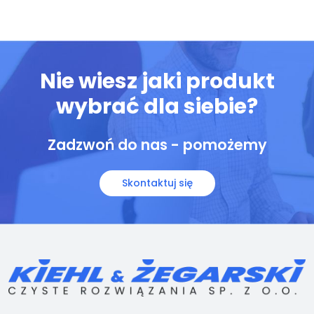
Nie wiesz jaki produkt
wybrać dla siebie?
Zadzwoń do nas - pomożemy
Skontaktuj się