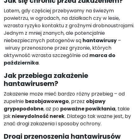
Jak się chronić przed zakażeniem?
Latem, gdy częściej przebywamy na świeżym
powietrzu, w ogrodach, na działkach czy w lesie,
wzrasta ryzyko kontaktu z groźnymi drobnoustrojami.
Jednym z mniej znanych, ale potencjalnie
niebezpiecznych patogenów są
hantawirusy
–
wirusy przenoszone przez gryzonie, których
aktywność wzrasta szczególnie od
marca do
października
.
Jak przebiega zakażenie
hantawirusem?
Zakażenie może mieć bardzo różny przebieg – od
zupełnie
bezobjawowego
, przez
objawy
grypopodobne
, aż po
poważne powikłania
, takie
jak
niewydolność nerek
. Dlatego tak ważne jest, by
znać drogi zakażenia i sposoby ochrony.
Drogi przenoszenia hantawirusów