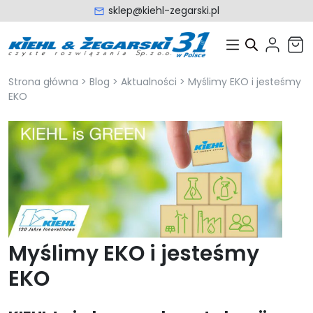
sklep@kiehl-zegarski.pl
Strona główna
>
Blog
>
Aktualności
>
Myślimy EKO i jesteśmy
EKO
Myślimy EKO i jesteśmy
EKO