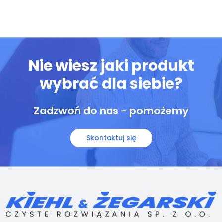
Nie wiesz jaki produkt
wybrać dla siebie?
Zadzwoń do nas - pomożemy
Skontaktuj się