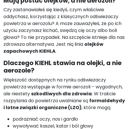
Mają postać olejków, a nie aerozoli?
Czy zastanawiałeś się kiedyś, czym właściwie
oddychasz, korzystając z klasycznych odświeżaczy
powietrza w aerozolu? A może zauważyłeś, że po ich
użyciu zaczynasz kichać, swędzą cię oczy albo boli
głowa? To nie przypadek. Na szczęście istnieje dla nas
zdrowsza alternatywa. Jest nią linia
olejków
zapachowych KIEHLA
.
Dlaczego KIEHL stawia na olejki, a nie
aerozole?
Większość dostępnych na rynku odświeżaczy
powietrza występuje w formie aerozoli – wygodnych,
ale niestety
szkodliwych dla zdrowia
. W trakcie
rozpylania do powietrza uwalniane są
formaldehydy
i lotne związki organiczne (LZO)
, które mogą:
podrażniać oczy, nos i gardło
wywoływać kaszel, katar i ból głowy