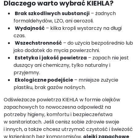
Dlaczego warto wybrać KIEHLA?
Brak szkodliwych substancji
– żadnych
formaldehydów, LZO, ani aerozoli.
Wydajność
– kilka kropli wystarczy na długi
czas.
Wszechstronność
– do użycia bezpośrednio lub
jako dodatek do mycia powierzchni.
Estetyka i jakość powietrza
– zapach nie jest
duszący ani chemiczny, tylko naturalny i
przyjemny.
Ekologiczne podejście
– mniejsze zużycie
plastiku, brak gazów nośnych.
Odświeżacze powietrza KIEHLA w formie olejków
zapachowych to nowoczesna odpowiedź na
potrzeby higieny, komfortu i bezpieczeństwa
w sanitariatach. Jeśli cenisz sobie zdrowie swoje
i innych, a także chcesz utrzymać czystość i świeżość
w łazienkach bez kompromisów,
olejki zapachowe