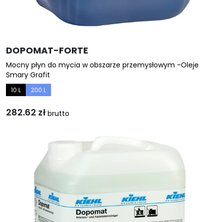
DOPOMAT-FORTE
Mocny płyn do mycia w obszarze przemysłowym -Oleje
Smary Grafit
10 L
200 L
282.62
zł
brutto
Ten
produkt
ma
wiele
wariantów.
Opcje
można
wybrać