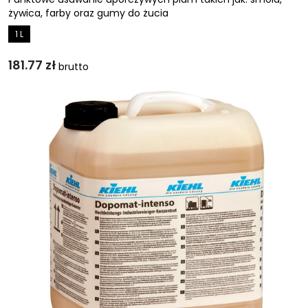
żywica, farby oraz gumy do żucia
1 L
181.77
zł
brutto
Ten
produkt
ma
wiele
wariantów.
Opcje
można
wybrać
na
stronie
produktu