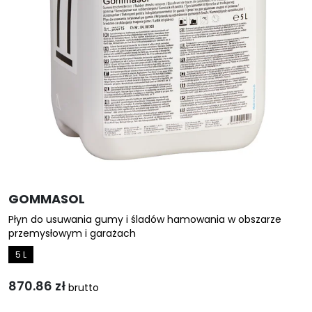
wybrać
na
stronie
produktu
GOMMASOL
Płyn do usuwania gumy i śladów hamowania w obszarze
przemysłowym i garażach
5 L
870.86
zł
brutto
Ten