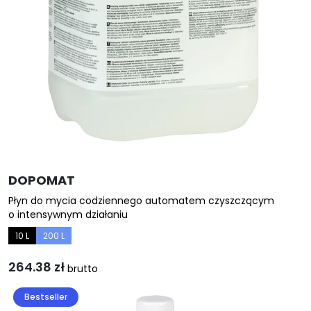
na
stronie
produktu
DOPOMAT
Płyn do mycia codziennego automatem czyszczącym
o intensywnym działaniu
10 L
200 L
264.38
zł
brutto
Ten
Bestseller
produkt