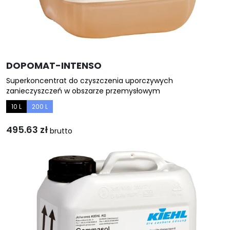
DOPOMAT-INTENSO
Superkoncentrat do czyszczenia uporczywych
zanieczyszczeń w obszarze przemysłowym
10 L
200 L
495.63
zł
brutto
Ten
produkt
ma
wiele
wariantów.
Opcje
można