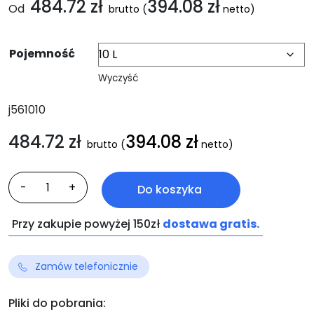
484.72
zł
394.08
zł
Od
brutto
(
netto)
Pojemność
Wyczyść
j561010
484.72
zł
394.08
zł
brutto
(
netto)
ilość
-
+
Do koszyka
ARCANDIS-
Forte
Przy zakupie powyżej 150zł
dostawa gratis.
Zamów telefonicznie
Pliki do pobrania: