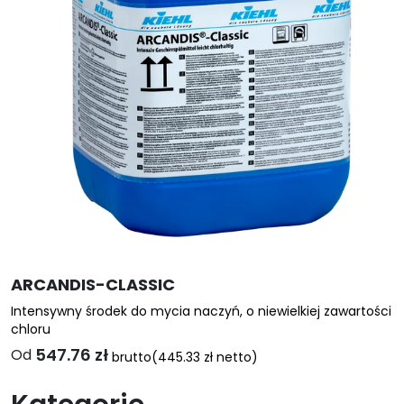
można
wybrać
na
stronie
produktu
ARCANDIS-CLASSIC
Intensywny środek do mycia naczyń, o niewielkiej zawartości
chloru
547.76
zł
Od
brutto
(
445.33
zł
netto)
Ten