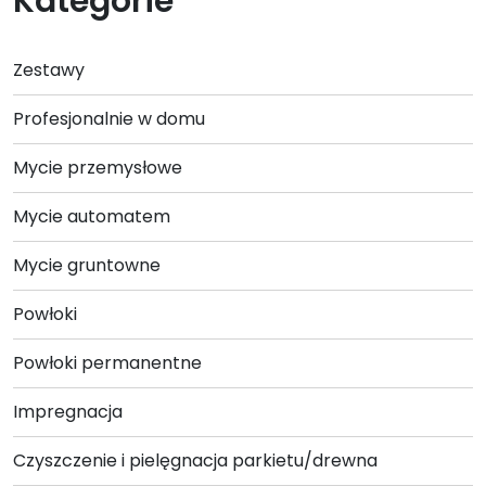
Kategorie
produkt
ma
wiele
Zestawy
wariantów.
Opcje
Profesjonalnie w domu
można
wybrać
Mycie przemysłowe
na
stronie
Mycie automatem
produktu
Mycie gruntowne
Powłoki
Powłoki permanentne
Impregnacja
Czyszczenie i pielęgnacja parkietu/drewna