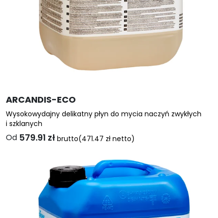
ARCANDIS-ECO
Wysokowydajny delikatny płyn do mycia naczyń zwykłych
i szklanych
579.91
zł
Od
brutto
(
471.47
zł
netto)
Ten
produkt
ma
wiele
wariantów.
Opcje