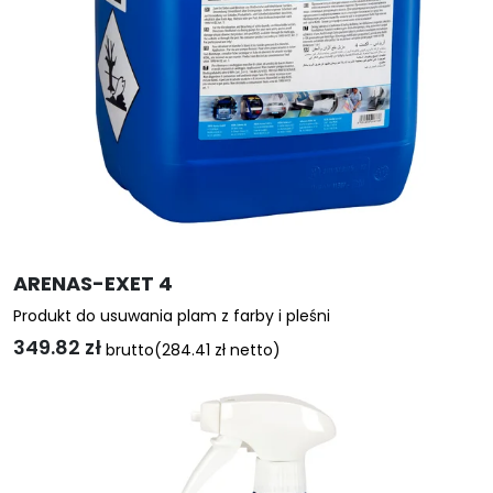
ARENAS-EXET 4
Produkt do usuwania plam z farby i pleśni
349.82
zł
brutto
(
284.41
zł
netto)
Ten
produkt
ma
wiele
wariantów.