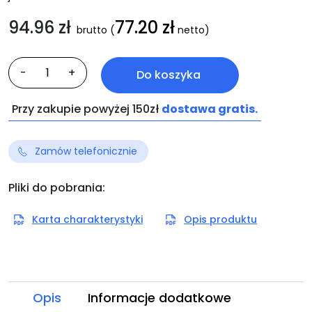
94.96
zł
77.20
zł
brutto
(
netto)
ilość
-
+
Do koszyka
ARENAS-
exet
Przy zakupie powyżej 150zł
dostawa gratis.
1
Zamów telefonicznie
Pliki do pobrania:
Karta charakterystyki
Opis produktu
Opis
Informacje dodatkowe