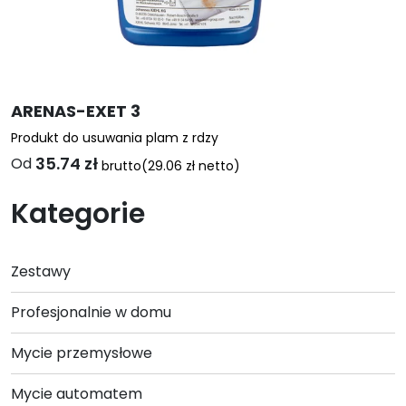
ARENAS-EXET 3
Produkt do usuwania plam z rdzy
35.74
zł
Od
brutto
(
29.06
zł
netto)
Ten
Kategorie
produkt
ma
wiele
Zestawy
wariantów.
Opcje
Profesjonalnie w domu
można
wybrać
Mycie przemysłowe
na
stronie
Mycie automatem