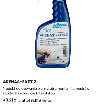
Opcje
można
wybrać
na
stronie
produktu
ARENAS-EXET 2
Produkt do usuwania plam z atramentu i flamastrów
z białych i kolorowych tekstyliów
43.21
zł
brutto
(
35.13
zł
netto)