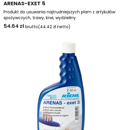
ARENAS-EXET 5
Produkt do usuwania najtrudniejszych plam z artykułów
spożywczych, trawy, krwi, wydzieliny
54.64
zł
brutto
(
44.42
zł
netto)
Ten
produkt
ma
wiele
wariantów.
Opcje
można
wybrać
na
stronie
produktu