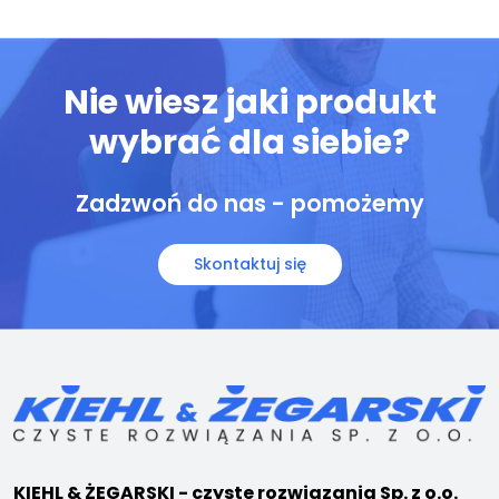
Nie wiesz jaki produkt
wybrać dla siebie?
Zadzwoń do nas - pomożemy
Skontaktuj się
KIEHL & ŻEGARSKI - czyste rozwiązania Sp. z o.o.