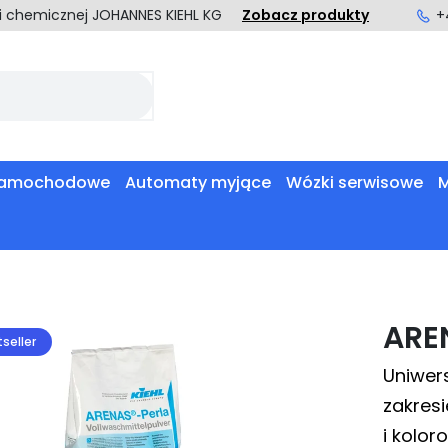
ki chemicznej JOHANNES KIEHL KG
Zobacz produkty
+
 samochodowe
Automaty myjące
Wózki serwisowe
M
ARE
seller
Uniwer
zakresi
i kolor