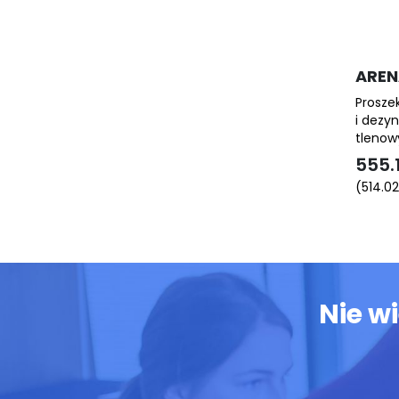
AREN
Prosze
i dezyn
tleno
555.
(
514.0
Nie w