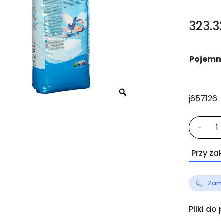
323.
Pojemn
j657126
iloś
-
AR
Per
Przy za
Zam
Pliki do