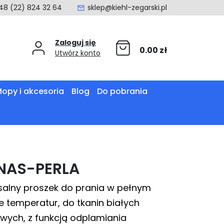
48 (22) 824 32 64
sklep@kiehl-zegarski.pl
Zaloguj się
0.00
zł
Utwórz konto
opy i akcesoria
Blog
Do pobrania
NAS-PERLA
salny proszek do prania w pełnym
e temperatur, do tkanin białych
owych, z funkcją odplamiania