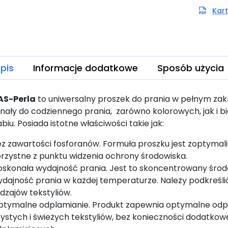
Kart
pis
Informacje dodatkowe
Sposób użycia
AS-Perla
to uniwersalny proszek do prania w pełnym zak
ały do codziennego prania, zarówno kolorowych, jak i bia
abiu. Posiada istotne właściwości takie jak:
z zawartości fosforanów. Formuła proszku jest zoptymali
rzystne z punktu widzenia ochrony środowiska.
skonała wydajność prania. Jest to skoncentrowany środ
dajność prania w każdej temperaturze. Należy podkreślić,
dzajów tekstyliów.
tymalne odplamianie. Produkt zapewnia optymalne odplam
ystych i świeżych tekstyliów, bez konieczności dodatk