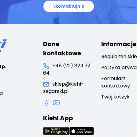
stronie
Skontaktuj się
produktu
Dane
Informacje
kontaktowe
Regulamin skl
+48 (22) 824 32
Sp.
Polityka prywa
64
Formularz
sklep@kiehl-
kontaktowy
zegarski.pl
ca
Twój koszyk
Kiehl App