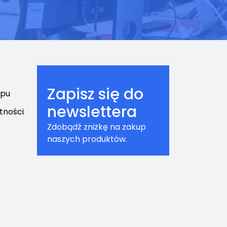
Zapisz się do
epu
newslettera
tności
Zdobądź zniżkę na zakup
naszych produktów.