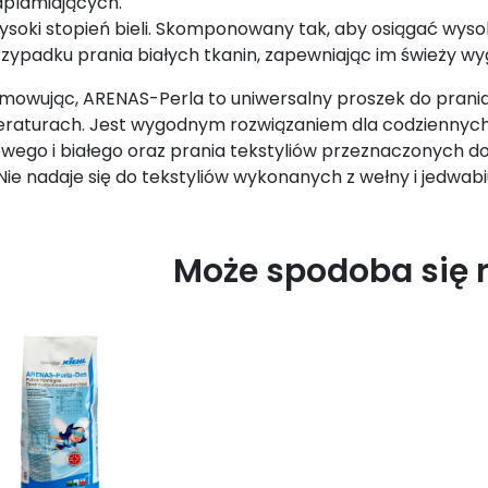
dplamiających.
soki stopień bieli. Skomponowany tak, aby osiągać wysoki 
zypadku prania białych tkanin, zapewniając im świeży wy
mowując, ARENAS-Perla to uniwersalny proszek do prani
raturach. Jest wygodnym rozwiązaniem dla codziennych p
owego i białego oraz prania tekstyliów przeznaczonych d
Nie nadaje się do tekstyliów wykonanych z wełny i jedwabi
Może spodoba się 