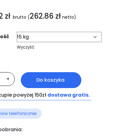
32
zł
262.86
zł
brutto
(
netto)
ość
Wyczyść
ć
+
Do koszyka
ENAS-
la
kupie powyżej 150zł
dostawa gratis.
ów telefonicznie
 pobrania: