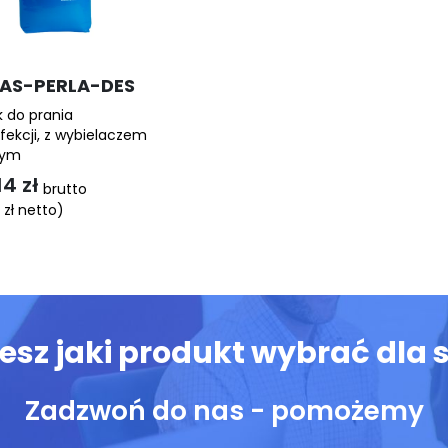
AS-PERLA-DES
k do prania
fekcji, z wybielaczem
wym
14
zł
brutto
2
zł
netto)
Ten
produkt
ma
wiele
wariantów.
iesz jaki produkt wybrać dla s
Opcje
można
Zadzwoń do nas - pomożemy
wybrać
na