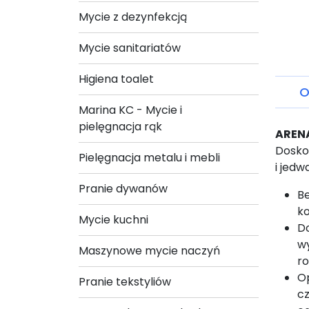
Mycie z dezynfekcją
Mycie sanitariatów
Higiena toalet
O
Marina KC - Mycie i
pielęgnacja rąk
AREN
Doskon
Pielęgnacja metalu i mebli
i jedw
Pranie dywanów
Be
ko
Mycie kuchni
Do
wy
Maszynowe mycie naczyń
ro
Op
Pranie tekstyliów
cz