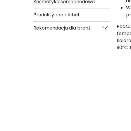
o
Kosmetyka samochodowa
Wy
pr
Produkty z ecolabel
Podsu
Rekomendacja dla branż
tempe
kolor
90°C. 