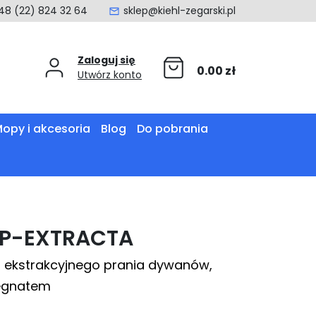
48 (22) 824 32 64
sklep@kiehl-zegarski.pl
Zaloguj się
0.00
zł
Utwórz konto
opy i akcesoria
Blog
Do pobrania
P-EXTRACTA
o ekstrakcyjnego prania dywanów,
egnatem