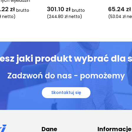
lnych wykładzin
1.22
zł
301.10
zł
65.24
zł
brutto
brutto
ł
netto)
(
244.80
zł
netto)
(
53.04
zł
ne
Ten
Ten
produkt
produkt
ma
ma
wiele
wiele
wariantów.
wariantów.
iesz jaki produkt wybrać dla s
Opcje
Opcje
można
można
Zadzwoń do nas - pomożemy
wybrać
wybrać
na
na
stronie
stronie
Skontaktuj się
produktu
produktu
Dane
Informacje