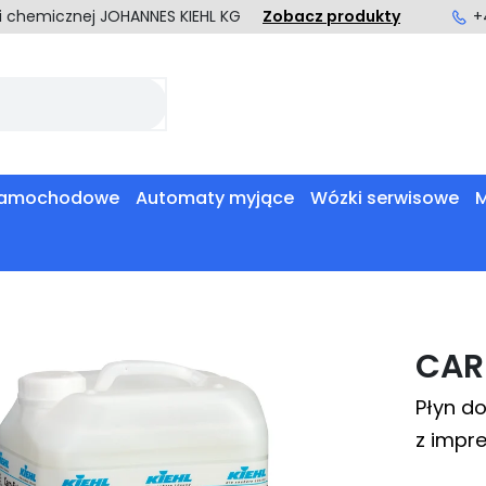
ki chemicznej JOHANNES KIEHL KG
Zobacz produkty
+
 samochodowe
Automaty myjące
Wózki serwisowe
M
CAR
Płyn d
z impr