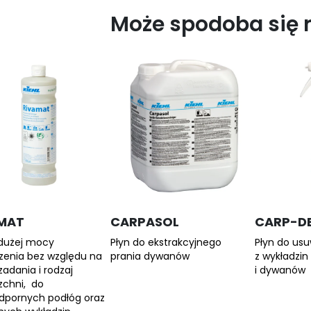
Może spodoba się 
MAT
CARPASOL
CARP-D
 dużej mocy
Płyn do ekstrakcyjnego
Płyn do us
zenia bez względu na
prania dywanów
z wykładzi
zadania i rodzaj
i dywanów
zchni, do
pornych podłóg oraz