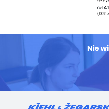
teksty
4
Od
(
33.51
z
Nie w