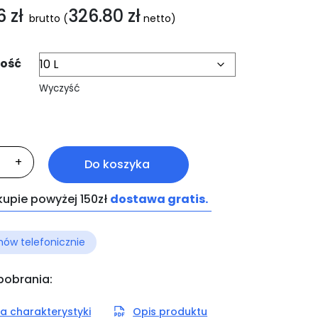
96
zł
326.80
zł
brutto
(
netto)
ość
Wyczyść
ć
+
Do koszyka
p-
racta
kupie powyżej 150zł
dostawa gratis.
ów telefonicznie
 pobrania:
a charakterystyki
Opis produktu