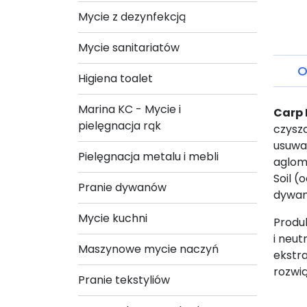
Mycie z dezynfekcją
Mycie sanitariatów
O
Higiena toalet
Marina KC - Mycie i
Carp 
pielęgnacja rąk
czysz
usuwa
Pielęgnacja metalu i mebli
aglom
Soil 
Pranie dywanów
dywa
Mycie kuchni
Produk
i neut
Maszynowe mycie naczyń
ekstra
rozwi
Pranie tekstyliów