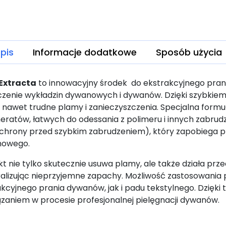
pis
Informacje dodatkowe
Sposób użycia
Extracta
to innowacyjny środek do ekstrakcyjnego pran
czenie wykładzin dywanowych i dywanów. Dzięki szybkiem
 nawet trudne plamy i zanieczyszczenia. Specjalna form
eratów, łatwych do odessania z polimeru i innych zabrud
(ochrony przed szybkim zabrudzeniem), który zapobiega p
nowego.
t nie tylko skutecznie usuwa plamy, ale także działa prz
ralizując nieprzyjemne zapachy.
Możliwość zastosowania 
kcyjnego prania dywanów, jak i padu tekstylnego. Dzięk
ązaniem w procesie profesjonalnej pielęgnacji dywanów.