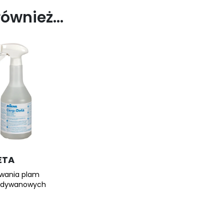
również…
ETA
uwania plam
n dywanowych