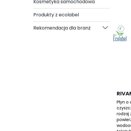
Kosmetyka samochodowa
Produkty z ecolabel
Rekomendacja dla branż
RIVA
Płyn o
czyszc
rodzaj 
powier
wodood