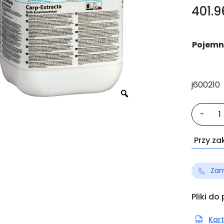
401.
Pojemn
j600210
iloś
-
Car
Ext
Przy za
Zam
Pliki do
Kart