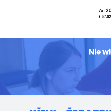
2
Od
(
167.6
Nie w