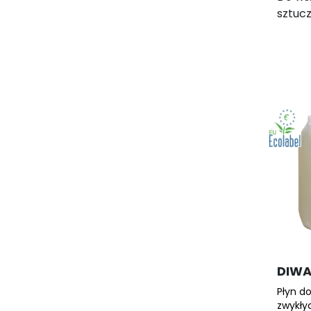
sztucz
DIW
Płyn d
zwykły