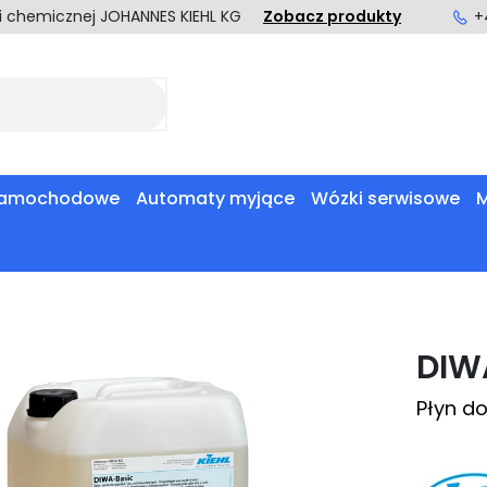
ki chemicznej JOHANNES KIEHL KG
Zobacz produkty
+
 samochodowe
Automaty myjące
Wózki serwisowe
M
DIW
Płyn d