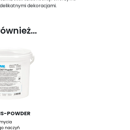
delikatnymi dekoracjami.
również…
IS-POWDER
 mycia
go naczyń