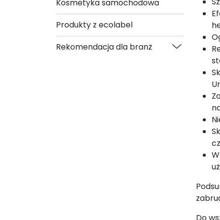
Sz
Kosmetyka samochodowa
Ef
Produkty z ecolabel
he
Og
Rekomendacja dla branż
Re
st
Sk
Un
Za
na
Ni
Sk
cz
Wa
uż
Podsu
zabru
Do wsz