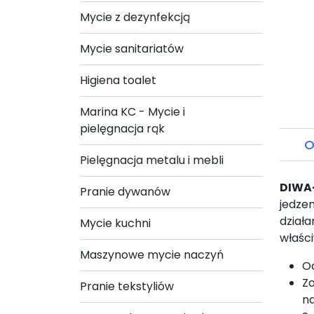
Mycie z dezynfekcją
Mycie sanitariatów
Higiena toalet
Marina KC - Mycie i
pielęgnacja rąk
O
Pielęgnacja metalu i mebli
DIWA
Pranie dywanów
jedzen
działa
Mycie kuchni
właśc
Maszynowe mycie naczyń
Od
Z
Pranie tekstyliów
n