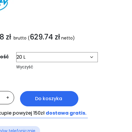
58
zł
629.74
zł
brutto
(
netto)
ość
Wyczyść
ć
+
Do koszyka
WA-
ic
kupie powyżej 150zł
dostawa gratis.
ów telefonicznie