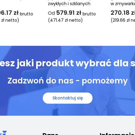
zwykłych i szklanych
w zmywark
06.17
zł
579.91
zł
270.18
z
Od
brutto
brutto
2
zł
netto)
(
471.47
zł
netto)
(
219.66
zł
ne
Ten
Ten
produkt
produkt
ma
ma
wiele
wiele
wariantów.
wariantów.
iesz jaki produkt wybrać dla s
Opcje
Opcje
można
można
Zadzwoń do nas - pomożemy
wybrać
wybrać
na
na
stronie
stronie
Skontaktuj się
produktu
produktu