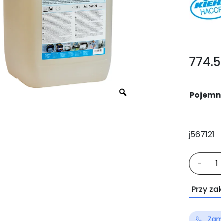
774.
Pojemn
j567121
iloś
-
DI
Bas
Przy za
Zam