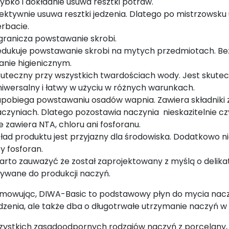
ybko i dokładnie usuwa resztki potraw.
ektywnie usuwa resztki jedzenia. Dlatego po mistrzowsk
rbacie.
ranicza powstawanie skrobi.
dukuje powstawanie skrobi na mytych przedmiotach. Be
anie higienicznym.
uteczny przy wszystkich twardościach wody. Jest skutec
iwersalny i łatwy w użyciu w różnych warunkach.
pobiega powstawaniu osadów wapnia. Zawiera składniki 
czyniach. Dlatego pozostawia naczynia nieskazitelnie cz
e zawiera NTA, chloru ani fosforanu.
ład produktu jest przyjazny dla środowiska. Dodatkowo nie
y fosforan.
rto zauważyć że został zaprojektowany z myślą o delika
ywane do produkcji naczyń.
mowując, DIWA-Basic to podstawowy płyn do mycia naczyń
dzenia, ale także dba o długotrwałe utrzymanie naczyń w
ystkich zasadoodpornych rodzajów naczyń z porcelany, sz