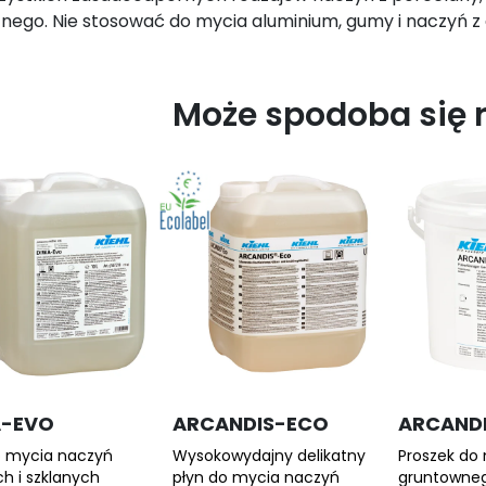
nego. Nie stosować do mycia aluminium, gumy i naczyń z 
Może spodoba się 
A-EVO
ARCANDIS-ECO
ARCAND
o mycia naczyń
Wysokowydajny delikatny
Proszek do
ch i szklanych
płyn do mycia naczyń
gruntowne