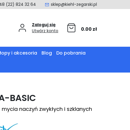
48 (22) 824 32 64
sklep@kiehl-zegarski.pl
Zaloguj się
0.00
zł
Utwórz konto
opy i akcesoria
Blog
Do pobrania
A-BASIC
o mycia naczyń zwykłych i szklanych