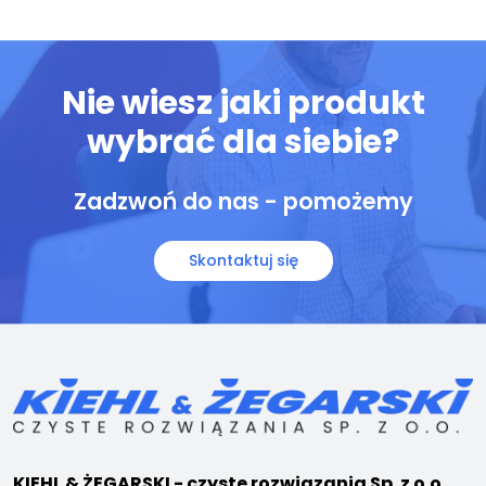
Nie wiesz jaki produkt
wybrać dla siebie?
Zadzwoń do nas - pomożemy
Skontaktuj się
KIEHL & ŻEGARSKI - czyste rozwiązania Sp. z o.o.