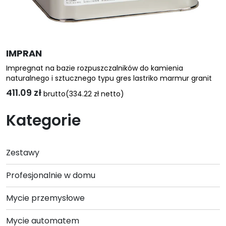
IMPRAN
Impregnat na bazie rozpuszczalników do kamienia
naturalnego i sztucznego typu gres lastriko marmur granit
411.09
zł
brutto
(
334.22
zł
netto)
Ten
Kategorie
produkt
ma
wiele
Zestawy
wariantów.
Opcje
Profesjonalnie w domu
można
wybrać
Mycie przemysłowe
na
stronie
Mycie automatem