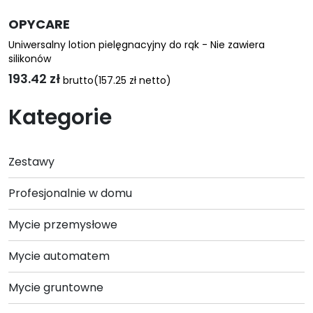
OPYCARE
Uniwersalny lotion pielęgnacyjny do rąk - Nie zawiera
silikonów
193.42
zł
brutto
(
157.25
zł
netto)
Ten
Kategorie
produkt
ma
wiele
Zestawy
wariantów.
Opcje
Profesjonalnie w domu
można
wybrać
Mycie przemysłowe
na
stronie
Mycie automatem
produktu
Mycie gruntowne