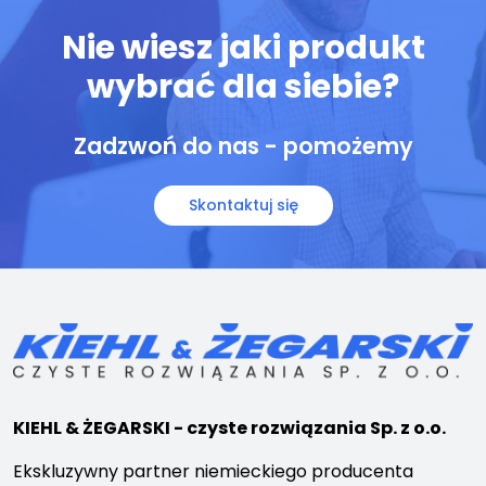
Nie wiesz jaki produkt
wybrać dla siebie?
Zadzwoń do nas - pomożemy
Skontaktuj się
KIEHL & ŻEGARSKI - czyste rozwiązania Sp. z o.o.
Ekskluzywny partner niemieckiego producenta