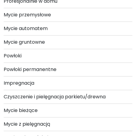
Profesjonalnie w domu
można
wybrać
Mycie przemysłowe
na
stronie
Mycie automatem
produktu
Mycie gruntowne
Powłoki
Powłoki permanentne
Impregnacja
Czyszczenie i pielęgnacja parkietu/drewna
Mycie bieżące
Mycie z pielęgnacją