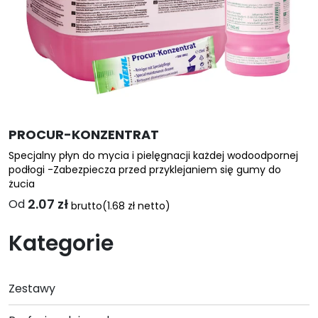
PROCUR-KONZENTRAT
Specjalny płyn do mycia i pielęgnacji każdej wodoodpornej
podłogi -Zabezpiecza przed przyklejaniem się gumy do
żucia
2.07
zł
Od
brutto
(
1.68
zł
netto)
Ten
Kategorie
produkt
ma
wiele
Zestawy
wariantów.
Opcje