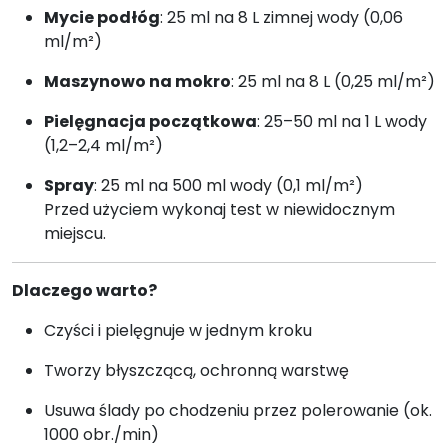
Mycie podłóg
: 25 ml na 8 L zimnej wody (0,06
ml/m²)
Maszynowo na mokro
: 25 ml na 8 L (0,25 ml/m²)
Pielęgnacja początkowa
: 25–50 ml na 1 L wody
(1,2–2,4 ml/m²)
Spray
: 25 ml na 500 ml wody (0,1 ml/m²)
Przed użyciem wykonaj test w niewidocznym
miejscu.
Dlaczego warto?
Czyści i pielęgnuje w jednym kroku
Tworzy błyszczącą, ochronną warstwę
Usuwa ślady po chodzeniu przez polerowanie (ok.
1000 obr./min)