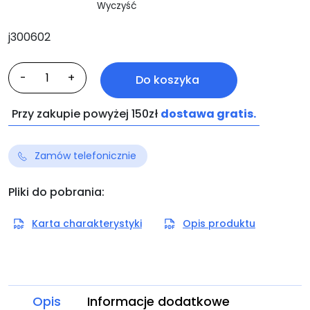
Wyczyść
j300602
ilość
-
+
Do koszyka
Profekt-
Konzentrat
Przy zakupie powyżej 150zł
dostawa gratis.
Zamów telefonicznie
Pliki do pobrania:
Karta charakterystyki
Opis produktu
Opis
Informacje dodatkowe