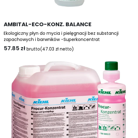
AMBITAL-ECO-KONZ. BALANCE
Ekologiczny płyn do mycia i pielęgnacji bez substancji
zapachowych i barwników -Superkoncentrat
57.85
zł
brutto
(
47.03
zł
netto)
Ten
produkt
ma
wiele
wariantów.
Opcje
można
wybrać
na
stronie
produktu