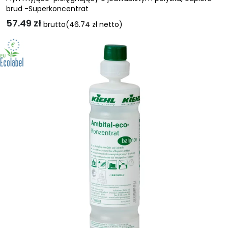
brud -Superkoncentrat
57.49
zł
brutto
(
46.74
zł
netto)
Ten
produkt
ma
wiele
wariantów.
Opcje
można
wybrać
na
stronie
produktu