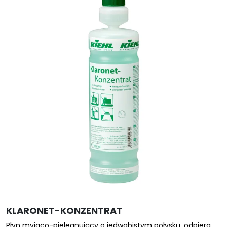
KLARONET-KONZENTRAT
Płyn myjąco-pielęgnujący o jedwabistym połysku, odpiera