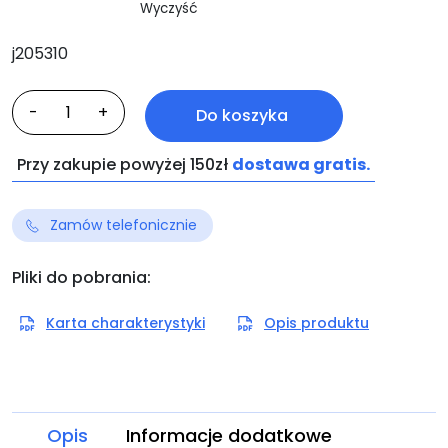
Wyczyść
j205310
ilość
-
+
Do koszyka
Thermodur-
schwarz
Przy zakupie powyżej 150zł
dostawa gratis.
Zamów telefonicznie
Pliki do pobrania:
Karta charakterystyki
Opis produktu
Opis
Informacje dodatkowe