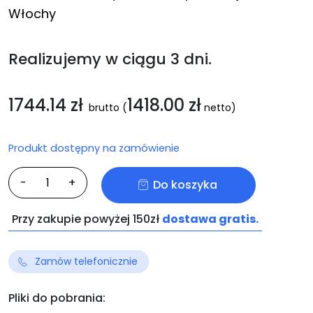
Włochy
Realizujemy w ciągu 3 dni.
1744.14
zł
1418.00
zł
brutto
(
netto)
Produkt dostępny na zamówienie
ilość
-
+
Do koszyka
VDM
IDEA
Przy zakupie powyżej 150zł
dostawa gratis.
TOP
6
Zamów telefonicznie
Pliki do pobrania: